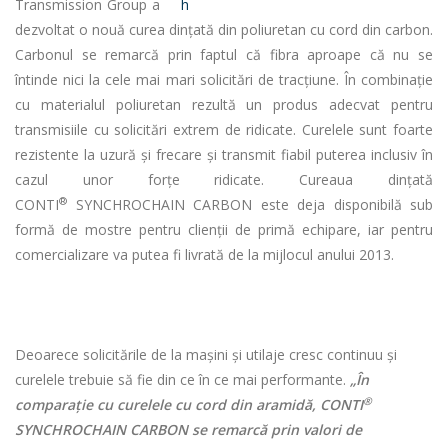
Transmission Group a
dezvoltat o nouă curea dințată din poliuretan cu cord din carbon.
Carbonul se remarcă prin faptul că fibra aproape că nu se
întinde nici la cele mai mari solicitări de tracțiune. În combinație
cu materialul poliuretan rezultă un produs adecvat pentru
transmisiile cu solicitări extrem de ridicate. Curelele sunt foarte
rezistente la uzură și frecare și transmit fiabil puterea inclusiv în
cazul unor forțe ridicate. Cureaua dinţată
®
CONTI
SYNCHROCHAIN CARBON este deja disponibilă sub
formă de mostre pentru clienţii de primă echipare, iar pentru
comercializare va putea fi livrată de la mijlocul anului 2013.
Deoarece solicitările de la mașini şi utilaje cresc continuu și
curelele trebuie să fie din ce în ce mai performante.
„În
®
comparație cu curelele cu cord din aramidă, CONTI
SYNCHROCHAIN CARBON se remarcă prin valori de