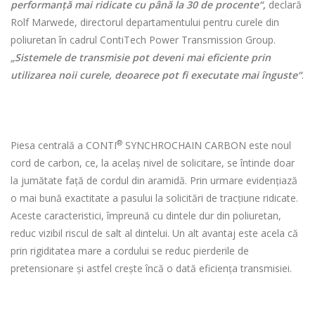
performanță mai ridicate cu până la 30 de procente“,
declară
Rolf Marwede, directorul departamentului pentru curele din
poliuretan în cadrul ContiTech Power Transmission Group.
„Sistemele de transmisie pot deveni mai eficiente prin
utilizarea noii curele, deoarece pot fi executate mai înguste“
.
®
Piesa centrală a CONTI
SYNCHROCHAIN CARBON este noul
cord de carbon, ce, la acelaş nivel de solicitare, se întinde doar
la jumătate față de cordul din aramidă. Prin urmare evidențiază
o mai bună exactitate a pasului la solicitări de tracțiune ridicate.
Aceste caracteristici, împreună cu dintele dur din poliuretan,
reduc vizibil riscul de salt al dintelui. Un alt avantaj este acela că
prin rigiditatea mare a cordului se reduc pierderile de
pretensionare și astfel crește încă o dată eficiența transmisiei.