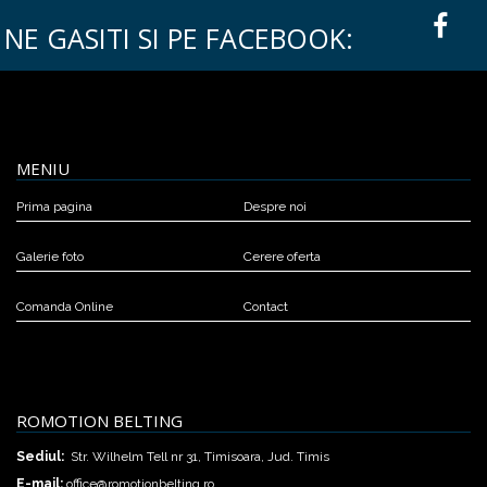
NE GASITI SI PE FACEBOOK:
MENIU
Prima pagina
Despre noi
Galerie foto
Cerere oferta
Comanda Online
Contact
ROMOTION BELTING
Sediul:
Str. Wilhelm Tell nr 31, Timisoara, Jud. Timis
E-mail:
office@romotionbelting.ro